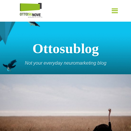
Ottosublog
Not your everyday neuromarketing blog