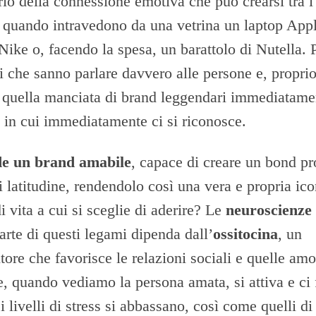
rio della connessione emotiva che può crearsi tra 
, quando intravedono da una vetrina un laptop Appl
Nike o, facendo la spesa, un barattolo di Nutella. 
 che sanno parlare davvero alle persone e, proprio
i quella manciata di brand leggendari immediatame
e in cui immediatamente ci si riconosce.
e un brand amabile
, capace di creare un bond p
 latitudine, rendendolo così una vera e propria ico
di vita a cui si sceglie di aderire? Le
neuroscienze
rte di questi legami dipenda dall’
ossitocina
, un
tore che favorisce le relazioni sociali e quelle am
 quando vediamo la persona amata, si attiva e ci f
i livelli di stress si abbassano, così come quelli di