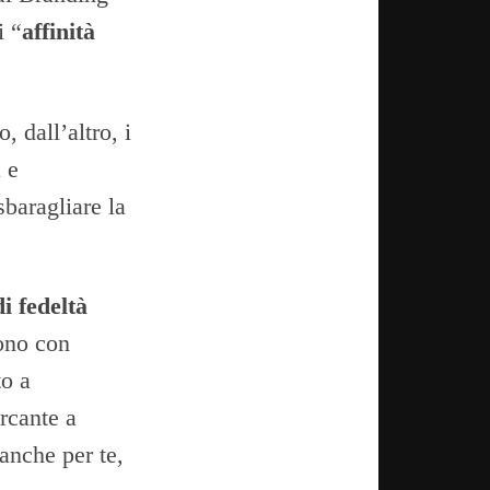
i “
affinità
 dall’altro, i
 e
sbaragliare la
di fedeltà
tono con
to a
rcante a
 anche per te,