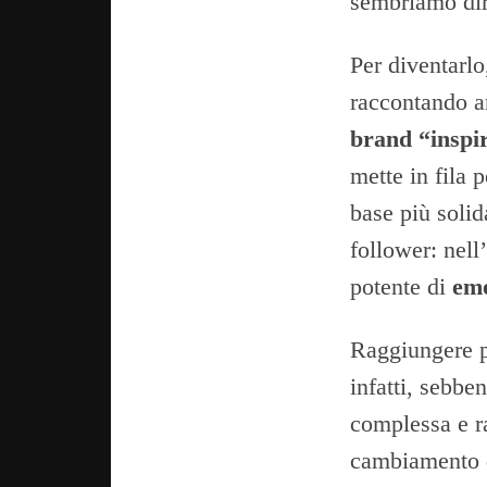
sembriamo dir
Per diventarlo
raccontando a
brand “inspi
mette in fila 
base più solid
follower: nell
potente di
emo
Raggiungere po
infatti, sebbe
complessa e ra
cambiamento di