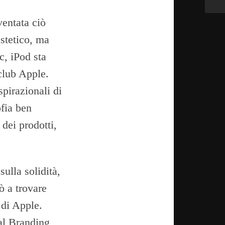
ventata ciò
estetico, ma
c, iPod sta
club Apple.
spirazionali di
fia ben
 dei prodotti,
ulla solidità,
ò a trovare
 di Apple.
bal Branding