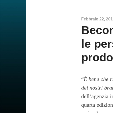
Febbraio 22, 20
Becom
le pe
prodo
“
È bene che r
dei nostri br
dell’agenzia 
quarta edizio