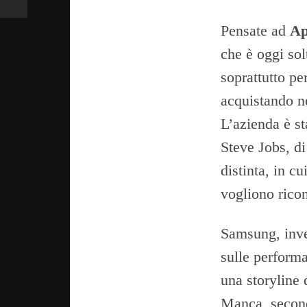
Pensate ad
Ap
che è oggi sol
soprattutto pe
acquistando n
L’azienda è st
Steve Jobs, d
distinta, in cu
vogliono ricon
Samsung, invec
sulle performa
una storyline 
Manca, secon