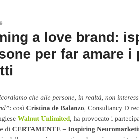
19
ing a love brand: is
rsone per far amare i 
tti
icordiamo che alle persone, in realtà, non interess
and”
: così
Cristina de Balanzo
, Consultancy Direc
inglese
Walnut Unlimited
, ha provocato i partecipa
ne di
CERTAMENTE – Inspiring Neuromarketi