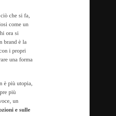
ciò che si fa,
dosi come un
hi ora si
un brand è la
con i propri
urare una forma
n è più utopia,
mpre più
voce, un
zioni e sulle