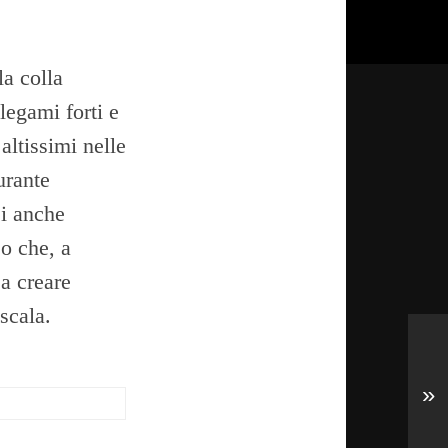
 la colla
 legami forti e
 altissimi nelle
urante
si anche
o che, a
a creare
scala.
»