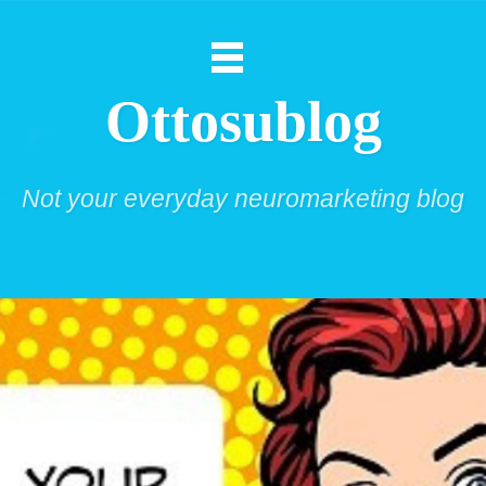
Ottosublog
Not your everyday neuromarketing blog