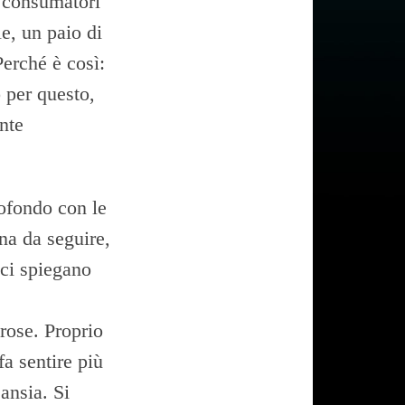
i consumatori
e, un paio di
Perché è così:
 per questo,
nte
rofondo con le
na da seguire,
ci spiegano
orose. Proprio
a sentire più
 ansia. Si