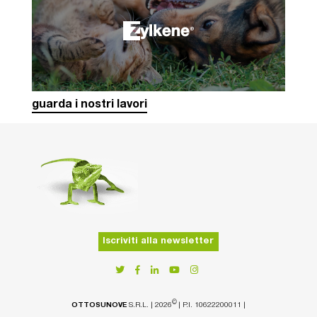
guarda i nostri lavori
Iscriviti alla newsletter
©
OTTOSUNOVE
S.R.L.
|
2026
|
P.I. 10622200011
|