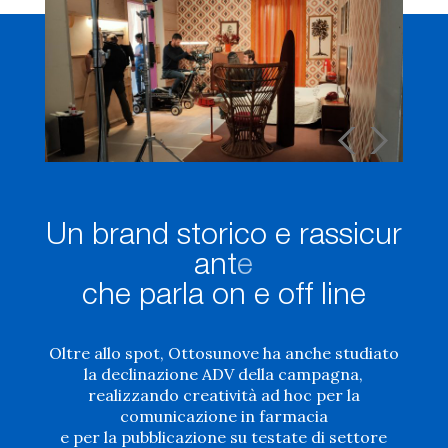
U
n
b
r
a
n
d
s
t
o
r
i
c
o
e
r
a
s
s
i
c
u
r
a
n
t
e
c
h
e
p
a
r
l
a
o
n
e
o
f
f
l
i
n
e
Oltre allo spot, Ottosunove ha anche studiato
la declinazione ADV della campagna,
realizzando creatività ad hoc per la
comunicazione in farmacia
e per la pubblicazione su testate di settore