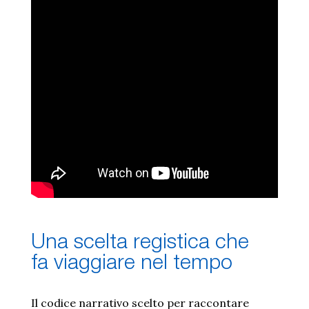
U
n
a
s
c
e
l
t
a
r
e
g
i
s
t
i
c
a
c
h
e
f
a
v
i
a
g
g
i
a
r
e
n
e
l
t
e
m
p
o
Il codice narrativo scelto per raccontare