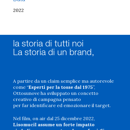
2022
l
a
s
t
o
r
i
a
d
i
t
u
t
t
i
n
o
i
L
a
s
t
o
r
i
a
d
i
u
n
b
r
a
n
d
,
A partire da un claim semplice ma autorevole
come “
Esperti per la tosse dal 1975
”,
Ottosunove ha sviluppato un concetto
creativo di campagna pensato
per far identificare ed emozionare il target.
Nel film, on air dal 25 dicembre 2022,
Lisomucil assume un forte impatto