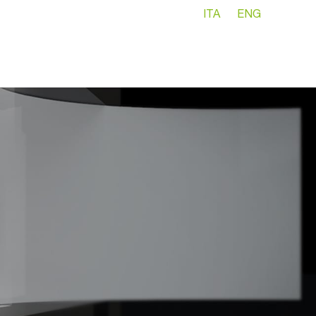
//
ITA
ENG